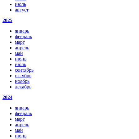
июль
август
2025
январь
февраль
март
апрель
май
июнь
июль
сентябрь
октябрь
ноябрь
декабрь
2024
январь
февраль
март
апрель
май
июнь