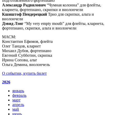
подготовленного фортепиано
Александр Радвилович
“Чумная колонна” для флейты,
кларнета, фортепиано, скрипки и виолончели
Кшиштоф Пендерецкий
Трио для скрипки, альта и
виолончели
Дэвид Лэнг
“My very empty mouth” для флейты, кларнета,
фортепиано, скрипки, альта и виолончели
МАСМ:
Константин Ефимов, флейта
Олег Танцов, кларнет
Михаил Дубов, фортепиано
Евгений Субботин, скрипка
Ирина Сопова, альт
Ольга Демина, виолончель
О событии, купить билет
2026
январь
февраль
март
апрель
май
июнь