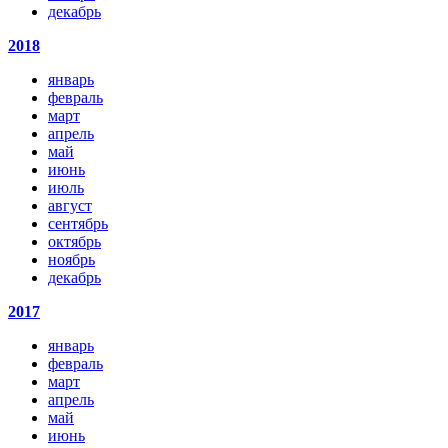
декабрь
2018
январь
февраль
март
апрель
май
июнь
июль
август
сентябрь
октябрь
ноябрь
декабрь
2017
январь
февраль
март
апрель
май
июнь