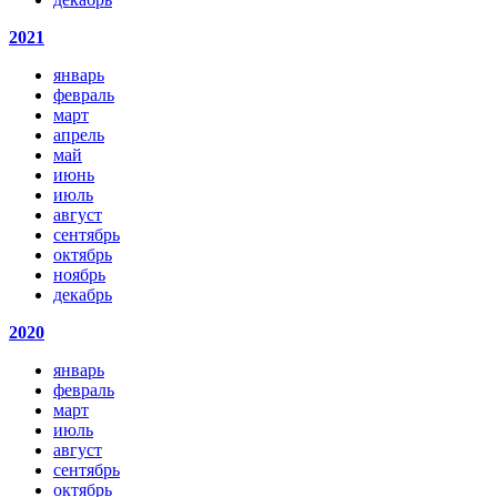
2021
январь
февраль
март
апрель
май
июнь
июль
август
сентябрь
октябрь
ноябрь
декабрь
2020
январь
февраль
март
июль
август
сентябрь
октябрь