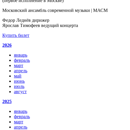
(первое исполнение в Москве)
Московский ансамбль современной музыки | МАСМ
Федор Леднёв дирижер
Ярослав Тимофеев ведущий концерта
Купить билет
2026
январь
февраль
март
апрель
май
июнь
июль
август
2025
январь
февраль
март
апрель