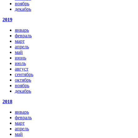
ноябрь
декабрь
2019
январь
февраль
март
апрель
май
июнь
июль
август
сентябрь
октябрь
ноябрь
декабрь
2018
январь
февраль
март
апрель
май