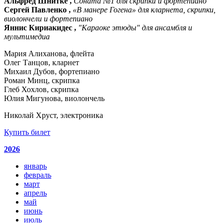
Альфред Шнитке ,
Соната №1 для скрипки и фортепиано
Сергей Павленко ,
«В манере Гогена» для кларнета, скрипки,
виолончели и фортепиано
Яннис Кириакидес ,
"Караоке этюды" для ансамбля и
мультимедиа
Мария Алиханова, флейта
Олег Танцов, кларнет
Михаил Дубов, фортепиано
Роман Минц, скрипка
Глеб Хохлов, скрипка
Юлия Мигунова, виолончель
Николай Хруст, электроника
Купить билет
2026
январь
февраль
март
апрель
май
июнь
июль