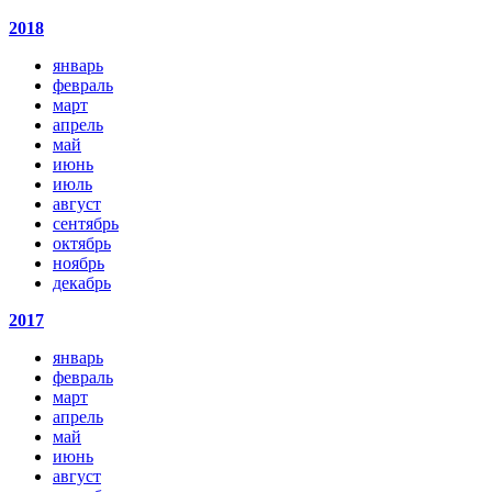
2018
январь
февраль
март
апрель
май
июнь
июль
август
сентябрь
октябрь
ноябрь
декабрь
2017
январь
февраль
март
апрель
май
июнь
август