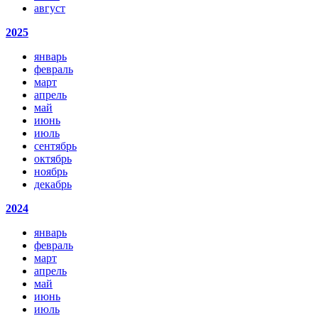
август
2025
январь
февраль
март
апрель
май
июнь
июль
сентябрь
октябрь
ноябрь
декабрь
2024
январь
февраль
март
апрель
май
июнь
июль