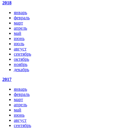
2018
январь
февраль
март
апрель
май
июнь
июль
август
сентябрь
октябрь
ноябрь
декабрь
2017
январь
февраль
март
апрель
май
июнь
август
сентябрь