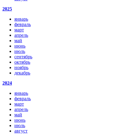
2025
январь
февраль
март
апрель
май
июнь
июль
сентябрь
октябрь
ноябрь
декабрь
2024
январь
февраль
март
апрель
май
июнь
июль
август