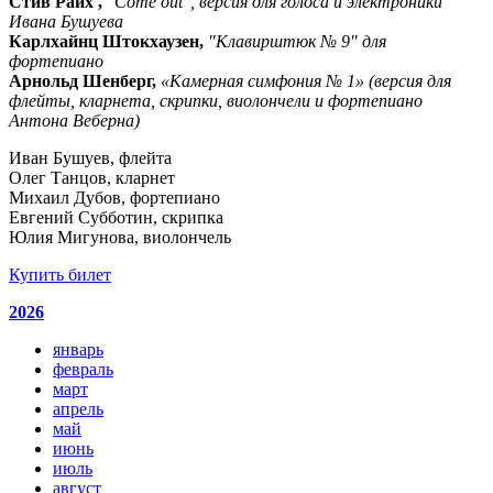
Стив Райх ,
"Come out", версия для голоса и электроники
Ивана Бушуева
Карлхайнц Штокхаузен,
"Клавирштюк № 9" для
фортепиано
Арнольд Шенберг,
«Камерная симфония № 1» (версия для
флейты, кларнета, скрипки, виолончели и фортепиано
Антона Веберна)
Иван Бушуев, флейта
Олег Танцов, кларнет
Михаил Дубов, фортепиано
Евгений Субботин, скрипка
Юлия Мигунова, виолончель
Купить билет
2026
январь
февраль
март
апрель
май
июнь
июль
август