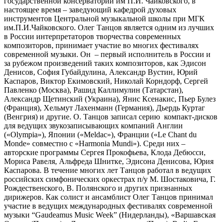
государственной консерватории им П.И. Чайковского, в
настоящее время – заведующий кафедрой духовых
инструментов Центральной музыкальной школы при МГК
им.П.И.Чайковского. Олег Танцов является одним из лучших
в России интерпретаторов творчества современных
композиторов, принимает участие во многих фестивалях
современной музыки. Он – первый исполнитель в России и
за рубежом произведений таких композиторов, как Эдисон
Денисов, София Губайдулина, Александр Вустин, Юрий
Каспаров, Виктор Екимовский, Николай Корндорф, Сергей
Павленко (Москва), Рашид Каллимулин (Татарстан),
Александр Щетинский (Украина), Янис Ксенакис, Пьер Булез
(Франция), Хельмут Лахенманн (Германия), Дьердь Куртаг
(Венгрия) и другие. О. Танцов записал серию компакт-дисков
для ведущих звукозаписывающих компаний Англии
(«Olympia»), Японии («Meldac»), Франции («Le Chant du
Monde» совместно с «Harmonia Mundi»). Среди них –
авторские программы Сергея Прокофьева, Клода Дебюсси,
Мориса Равеля, Альфреда Шнитке, Эдисона Денисова, Юрия
Каспарова. В течение многих лет Танцов работал в ведущих
российских симфонических оркестрах п/у М. Шостаковича, Г.
Рождественского, В. Полянского и других признанных
дирижеров. Как солист и ансамблист Олег Танцов принимал
участие в ведущих международных фестивалях современной
музыки “Gaudeamus Music Week” (Нидерланды), «Варшавская